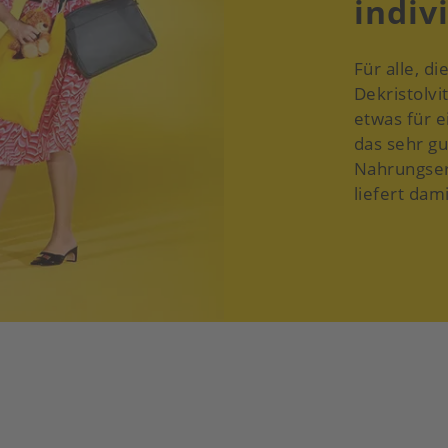
indiv
Für alle, d
Dekristolvi
etwas für 
das sehr gu
Nahrungser
liefert da