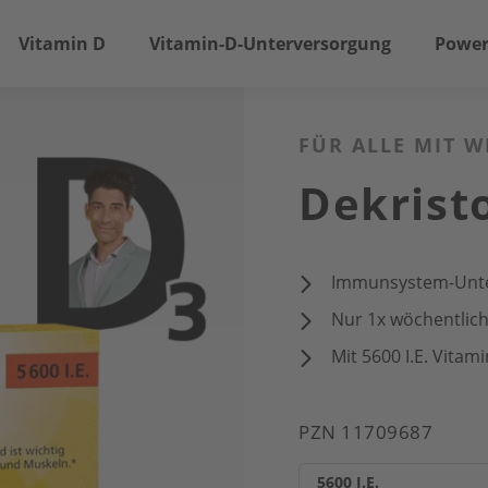
Vitamin D
Vitamin-D-Unterversorgung
Power
FÜR ALLE MIT W
Dekristo
Immunsystem-Unte
Nur 1x wöchentlic
Mit 5600 I.E. Vitam
PZN 11709687