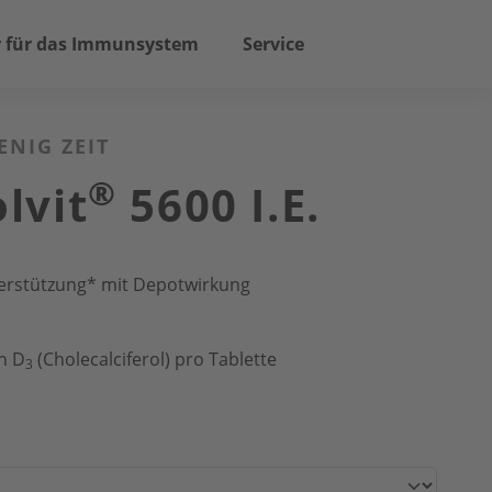
 für das Immunsystem
Service
ENIG ZEIT
®
lvit
5600 I.E.
rstützung* mit Depotwirkung
h
in D
(Cholecalciferol) pro Tablette
3