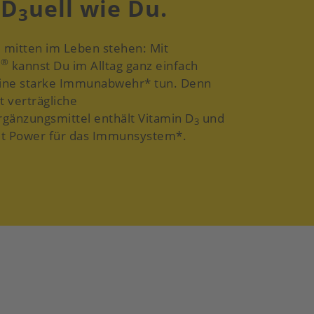
iD
uell wie Du.
3
ie mitten im Leben stehen: Mit
®
t
kannst Du im Alltag ganz einfach
eine starke Immunabwehr* tun. Denn
t verträgliche
gänzungsmittel enthält Vitamin D
und
3
mit Power für das Immunsystem*.